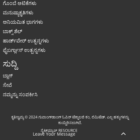
ಗೊಂಬೆ ಆಟಿಕೆಗಳು
ಮನುಷ್ಯಾಕೃತಿಗಳು
ಅನಿಯಮಿತ ಭಾಗಗಳು
ಬಾಕ್ಸ್ ಶೆಲ್
ಹಾರ್ಡ್‌ವೇರ್ ಉತ್ಪನ್ನಗಳು
ಫೈಬರ್ಗ್ಲಾಸ್ ಉತ್ಪನ್ನಗಳು
ಸುದ್ದಿ
ಬ್ಲಾಗ್
ಸೇವೆ
ನಮ್ಮನ್ನು ಸಂಪರ್ಕಿಸಿ
ಕೃತಿಸ್ವಾಮ್ಯ © 2024 ಗುವಾಂಗ್‌ಡಾಂಗ್ ಓಪಿನ್ ಟೆಕ್ನಾಲಜಿ ಕಂ, ಲಿಮಿಟೆಡ್. ಎಲ್ಲ ಹಕ್ಕುಗಳನ್ನು
ಕಾಯ್ದಿರಿಸಲಾಗಿದೆ.
ಸೈಟ್‌ಮ್ಯಾಪ್
RESOURCE
Leave Your Message