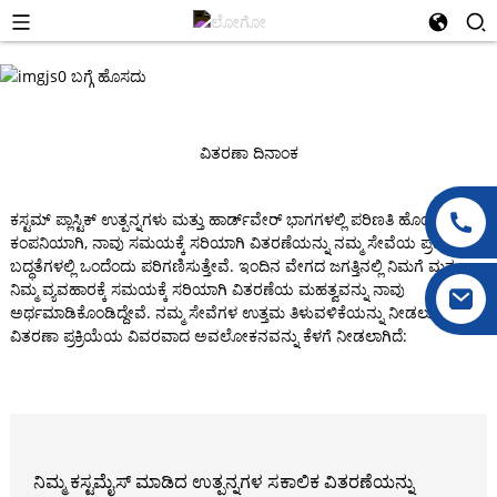
ವಿತರಣಾ ದಿನಾಂಕ
ಕಸ್ಟಮ್ ಪ್ಲಾಸ್ಟಿಕ್ ಉತ್ಪನ್ನಗಳು ಮತ್ತು ಹಾರ್ಡ್‌ವೇರ್ ಭಾಗಗಳಲ್ಲಿ ಪರಿಣತಿ ಹೊಂದಿರುವ
ಕಂಪನಿಯಾಗಿ, ನಾವು ಸಮಯಕ್ಕೆ ಸರಿಯಾಗಿ ವಿತರಣೆಯನ್ನು ನಮ್ಮ ಸೇವೆಯ ಪ್ರಮುಖ
ಬದ್ಧತೆಗಳಲ್ಲಿ ಒಂದೆಂದು ಪರಿಗಣಿಸುತ್ತೇವೆ. ಇಂದಿನ ವೇಗದ ಜಗತ್ತಿನಲ್ಲಿ ನಿಮಗೆ ಮತ್ತು
ನಿಮ್ಮ ವ್ಯವಹಾರಕ್ಕೆ ಸಮಯಕ್ಕೆ ಸರಿಯಾಗಿ ವಿತರಣೆಯ ಮಹತ್ವವನ್ನು ನಾವು
ಅರ್ಥಮಾಡಿಕೊಂಡಿದ್ದೇವೆ. ನಮ್ಮ ಸೇವೆಗಳ ಉತ್ತಮ ತಿಳುವಳಿಕೆಯನ್ನು ನೀಡಲು ನಮ್ಮ
ವಿತರಣಾ ಪ್ರಕ್ರಿಯೆಯ ವಿವರವಾದ ಅವಲೋಕನವನ್ನು ಕೆಳಗೆ ನೀಡಲಾಗಿದೆ:
ನಿಮ್ಮ ಕಸ್ಟಮೈಸ್ ಮಾಡಿದ ಉತ್ಪನ್ನಗಳ ಸಕಾಲಿಕ ವಿತರಣೆಯನ್ನು