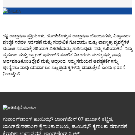
ದಕ್ಷ ಉತ್ಪಾದನಾ ಪ್ರಕ್ರಿಯೆಗಳು, ಹೊಂದಿಕೊಳ್ಳುವ ಉತ್ಪಾದನಾ ಯೋಜನೆಗಳು, ವಿಶ್ವಾಸಾರ್ಹ
ಪೂರೈಕೆ ಸರಪಳಿ ನಿರ್ವಹಣೆ ಮತ್ತು ಸಂಘಟಿತ ಗೋದಾಮು ಮತ್ತು ಲಾಜಿಸ್ಟಿಕ್ಸ್ ವ್ಯವಸ್ಥೆಗಳ
ಮೂಲಕ ಸಮಯಕ್ಕೆ ಸರಿಯಾಗಿ ವಿತರಣೆಯನ್ನು ಸಾಧಿಸುವುದು ನಮ್ಮ ಗುರಿಯಾಗಿದೆ. ನಿಮ್ಮ
ವ್ಯವಹಾರ ಮತ್ತು ಬ್ರ್ಯಾಂಡ್ ಇಮೇಜ್‌ಗೆ ಸಕಾಲಿಕ ವಿತರಣೆಯ ಮಹತ್ವವನ್ನು ನಾವು
ಅರ್ಥಮಾಡಿಕೊಂಡಿದ್ದೇವೆ ಮತ್ತು ಆದ್ದರಿಂದ, ನಿಮ್ಮ ಸಮಯದ ಅವಶ್ಯಕತೆಗಳನ್ನು
ಪೂರೈಸಲು ನಾವು ಯಾವಾಗಲೂ ಎಲ್ಲ ಪ್ರಯತ್ನಗಳನ್ನು ಮಾಡುತ್ತೇವೆ ಎಂದು ಭರವಸೆ
ನೀಡುತ್ತೇವೆ.
ಗುವಾಂಗ್‌ಡಾಂಗ್ ಹುಯಿಝೌ ಲಾಂಗ್‌ಮೆನ್ 07 ಕಾರ್ಖಾನೆ ಕಟ್ಟಡ,
ಲಾಂಗ್‌ಮೆನ್‌ಹಾಂಗ್ ಕೈಗಾರಿಕಾ ವಲಯ, ಹುಯಿಝೌ ಕೈಗಾರಿಕಾ ವರ್ಗಾವಣೆ
ಕೈಗಾರಿಕಾ ಉದ್ಯಾನವನ, ಲಾಂಗ್‌ಚೆಂಗ್ ಸ್ಟ್ರೀಟ್