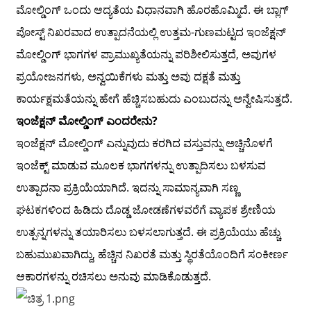
ಮೋಲ್ಡಿಂಗ್ ಒಂದು ಆದ್ಯತೆಯ ವಿಧಾನವಾಗಿ ಹೊರಹೊಮ್ಮಿದೆ. ಈ ಬ್ಲಾಗ್
ಪೋಸ್ಟ್ ನಿಖರವಾದ ಉತ್ಪಾದನೆಯಲ್ಲಿ ಉತ್ತಮ-ಗುಣಮಟ್ಟದ ಇಂಜೆಕ್ಷನ್
ಮೋಲ್ಡಿಂಗ್ ಭಾಗಗಳ ಪ್ರಾಮುಖ್ಯತೆಯನ್ನು ಪರಿಶೀಲಿಸುತ್ತದೆ, ಅವುಗಳ
ಪ್ರಯೋಜನಗಳು, ಅನ್ವಯಿಕೆಗಳು ಮತ್ತು ಅವು ದಕ್ಷತೆ ಮತ್ತು
ಕಾರ್ಯಕ್ಷಮತೆಯನ್ನು ಹೇಗೆ ಹೆಚ್ಚಿಸಬಹುದು ಎಂಬುದನ್ನು ಅನ್ವೇಷಿಸುತ್ತದೆ.
ಇಂಜೆಕ್ಷನ್ ಮೋಲ್ಡಿಂಗ್ ಎಂದರೇನು?
ಇಂಜೆಕ್ಷನ್ ಮೋಲ್ಡಿಂಗ್ ಎನ್ನುವುದು ಕರಗಿದ ವಸ್ತುವನ್ನು ಅಚ್ಚಿನೊಳಗೆ
ಇಂಜೆಕ್ಟ್ ಮಾಡುವ ಮೂಲಕ ಭಾಗಗಳನ್ನು ಉತ್ಪಾದಿಸಲು ಬಳಸುವ
ಉತ್ಪಾದನಾ ಪ್ರಕ್ರಿಯೆಯಾಗಿದೆ. ಇದನ್ನು ಸಾಮಾನ್ಯವಾಗಿ ಸಣ್ಣ
ಘಟಕಗಳಿಂದ ಹಿಡಿದು ದೊಡ್ಡ ಜೋಡಣೆಗಳವರೆಗೆ ವ್ಯಾಪಕ ಶ್ರೇಣಿಯ
ಉತ್ಪನ್ನಗಳನ್ನು ತಯಾರಿಸಲು ಬಳಸಲಾಗುತ್ತದೆ. ಈ ಪ್ರಕ್ರಿಯೆಯು ಹೆಚ್ಚು
ಬಹುಮುಖವಾಗಿದ್ದು, ಹೆಚ್ಚಿನ ನಿಖರತೆ ಮತ್ತು ಸ್ಥಿರತೆಯೊಂದಿಗೆ ಸಂಕೀರ್ಣ
ಆಕಾರಗಳನ್ನು ರಚಿಸಲು ಅನುವು ಮಾಡಿಕೊಡುತ್ತದೆ.