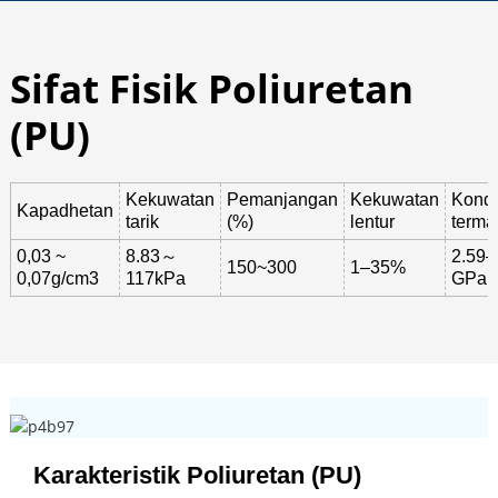
Sifat Fisik Poliuretan
(PU)
Kekuwatan
Pemanjangan
Kekuwatan
Kondu
Kapadhetan
tarik
(%)
lentur
terma
0,03 ~
8.83～
2.59–
150~300
1–35%
0,07g/cm3
117kPa
GPa
Karakteristik Poliuretan (PU)