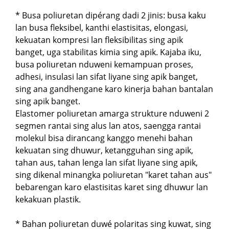
* Busa poliuretan dipérang dadi 2 jinis: busa kaku
lan busa fleksibel, kanthi elastisitas, elongasi,
kekuatan kompresi lan fleksibilitas sing apik
banget, uga stabilitas kimia sing apik. Kajaba iku,
busa poliuretan nduweni kemampuan proses,
adhesi, insulasi lan sifat liyane sing apik banget,
sing ana gandhengane karo kinerja bahan bantalan
sing apik banget.
Elastomer poliuretan amarga strukture nduweni 2
segmen rantai sing alus lan atos, saengga rantai
molekul bisa dirancang kanggo menehi bahan
kekuatan sing dhuwur, ketangguhan sing apik,
tahan aus, tahan lenga lan sifat liyane sing apik,
sing dikenal minangka poliuretan "karet tahan aus"
bebarengan karo elastisitas karet sing dhuwur lan
kekakuan plastik.
* Bahan poliuretan duwé polaritas sing kuwat, sing