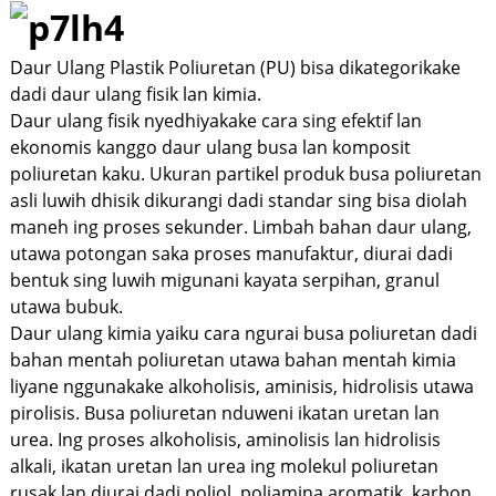
Daur Ulang Plastik Poliuretan (PU) bisa dikategorikake
dadi daur ulang fisik lan kimia.
Daur ulang fisik nyedhiyakake cara sing efektif lan
ekonomis kanggo daur ulang busa lan komposit
poliuretan kaku. Ukuran partikel produk busa poliuretan
asli luwih dhisik dikurangi dadi standar sing bisa diolah
maneh ing proses sekunder. Limbah bahan daur ulang,
utawa potongan saka proses manufaktur, diurai dadi
bentuk sing luwih migunani kayata serpihan, granul
utawa bubuk.
Daur ulang kimia yaiku cara ngurai busa poliuretan dadi
bahan mentah poliuretan utawa bahan mentah kimia
liyane nggunakake alkoholisis, aminisis, hidrolisis utawa
pirolisis. Busa poliuretan nduweni ikatan uretan lan
urea. Ing proses alkoholisis, aminolisis lan hidrolisis
alkali, ikatan uretan lan urea ing molekul poliuretan
rusak lan diurai dadi poliol, poliamina aromatik, karbon