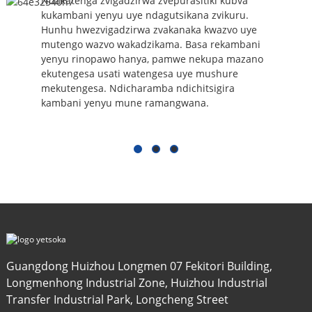
Ndakatenga zvigadzirwa zvepurasitiki kubva
kukambani yenyu uye ndagutsikana zvikuru.
Hunhu hwezvigadzirwa zvakanaka kwazvo uye
mutengo wazvo wakadzikama. Basa rekambani
yenyu rinopawo hanya, pamwe nekupa mazano
ekutengesa usati watengesa uye mushure
mekutengesa. Ndicharamba ndichitsigira
kambani yenyu mune ramangwana.
Guangdong Huizhou Longmen 07 Fekitori Building,
Longmenhong Industrial Zone, Huizhou Industrial
Transfer Industrial Park, Longcheng Street