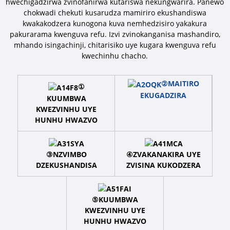
hwechigadzirwa zvinofanirwa kutariswa nekungwarira. Panewo
chokwadi chekuti kusarudza mamiriro ekushandiswa
kwakakodzera kunogona kuva nemhedzisiro yakakura
pakurarama kwenguva refu. Izvi zvinokanganisa mashandiro,
mhando isingachinji, chitarisiko uye kugara kwenguva refu
kwechinhu chacho.
②MAITIRO
①
EKUGADZIRA
KUUMBWA
KWEZVINHU UYE
HUNHU HWAZVO
③NZVIMBO
④ZVAKANAKIRA UYE
DZEKUSHANDISA
ZVISINA KUKODZERA
⑤KUUMBWA
KWEZVINHU UYE
HUNHU HWAZVO