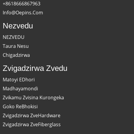
+8618666867963
Info@oepins.com
Nezvedu
NEZVEDU
Taura Nesu
Chigadzirwa
Zvigadzirwa Zvedu
Matoyi EDhori
Madhayamondi
Zvikamu Zvisina Kurongeka
Goko ReBhokisi
Zvigadzirwa ZveHardware
Zvigadzirwa ZveFiberglass