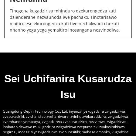
Tinogona kugadzirisa mhinduro dzekurongedza kuti
dzienderane nezvaunoda iwe pachako. Tinotarisawo
maitiro ese ekurongedza kuti tive nechokwadi chekuti
nhanho yega yega yemaitiro inosangana nezvinodiwa.
Sei Uchifanira Kusarudza
Isu
Guangdong Oepin Technology Co., Ltd. inyanzvi yekugadzira zvigadzirwa
zvepurasitiki, zvishandiso zvehardware, zvinhu zvekuratidzira, zvigadzirwa
zvemhando yembatya, zvigadzirwa zvekuratidzira, nezvimwe zvigadzirwa.
Inobatanidzwawo mukugadzira zvigadzirwa zvepurasitiki zvakasimbiswa
negirazi; indasitiri yezvigadzirwa zvepurasitiki; mabasa emaoko, kugadzira