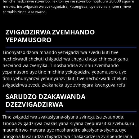
fenicha nedzimwe nzvimbo. Fekitori iyi ine nzvimbo inopfuura 20,000 square
metres, ine zvigadzirwa zvekugadzira, kutengesa, uye sevhisi mune rimwe
remabhizinesi akakwana.
ZVIGADZIRWA ZVEMHANDO
YEPAMUSORO
Tinonyatso dzora mhando yezvigadzirwa zvedu kuti tive
nechokwadi chekuti chigadzirwa chega chega chinosangana
nezvinodiwa zvenyika. Tinoshandisa zvinhu zvemhando
yepamusoro uye tine michina yekugadzira yepamusoro uye
timu yehunyanzvi yehunyanzvi kuti tive nechokwadi chekuti
zvigadzirwa zvedu zvakanaka uye zvinogara kwenguva refu.
SARUDZO DZAKAWANDA
DZEZVIGADZIRWA
Tine zvigadzirwa zvakasiyana-siyana zvinogutsa zvaunoda.
Tinopa zvigadzirwa zvakasiyana-siyana zvepurasitiki zvehukuru,
maumbirwo, mavara uye mashandiro akasiyana-siyana, uye
unogona kusarudza chigadzirwa chakakodzera zvinoenderana