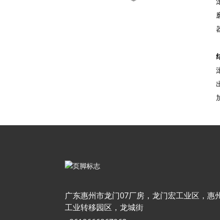
自定义人物制作指南：完整
分步教程...
圣诞雕像：它们是什么，它
们是如何制作的……
根据照片定制宠物摆件 |
手工制作...
个性化宠物摆件：定制手工
制作……
广东惠州市龙门07厂房，龙门宏工业区，惠
工业转移园区，龙城街