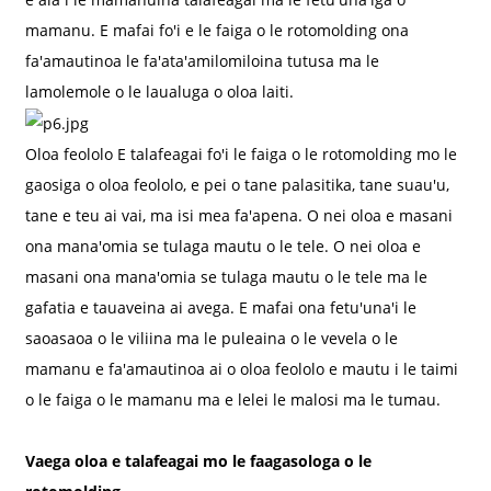
mamanu. E mafai fo'i e le faiga o le rotomolding ona
fa'amautinoa le fa'ata'amilomiloina tutusa ma le
lamolemole o le laualuga o oloa laiti.
Oloa feololo E talafeagai fo'i le faiga o le rotomolding mo le
gaosiga o oloa feololo, e pei o tane palasitika, tane suau'u,
tane e teu ai vai, ma isi mea fa'apena. O nei oloa e masani
ona mana'omia se tulaga mautu o le tele. O nei oloa e
masani ona mana'omia se tulaga mautu o le tele ma le
gafatia e tauaveina ai avega. E mafai ona fetu'una'i le
saoasaoa o le viliina ma le puleaina o le vevela o le
mamanu e fa'amautinoa ai o oloa feololo e mautu i le taimi
o le faiga o le mamanu ma e lelei le malosi ma le tumau.
Vaega oloa e talafeagai mo le faagasologa o le