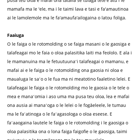
pusa teu oloa e mafai ona tatalia se tulaga tete'e atu i le
mamafa ma le 'ele, ma i le taimi lava e tasi e fa'amautinoa
ai le lamolemole ma le fa'amaufa'ailogaina o latou foliga.
Faaiuga
O le faiga o le rotomolding o se faiga masani o le gaosiga e
talafeagai mo le faia o oloa palasitika laiti ma feololo. E ala i
le mamanuina ma le fetuutuunaʻi talafeagai o mamanu, e
mafai ai e le faiga o le rotomolding ona gaosia ni oloa e
maualuga le saʻo o le fua ma ni meatotino faaletino lelei. E
talafeagai le faiga o le rotomolding mo le gaosia o le tele o
mea e manaʻomia i aso uma ma pusa teu oloa, lea e mafai
ona ausia ai manaʻoga o le lelei o le fogāeleele, le tumau
ma le faʻatinoga o le faʻagasologa o oloa eseese. E
faʻaaogaina lautele le faiga o le rotomolding i le gaosiga o
oloa palasitika ona o lona faiga faigofie o le gaosiga, taimi