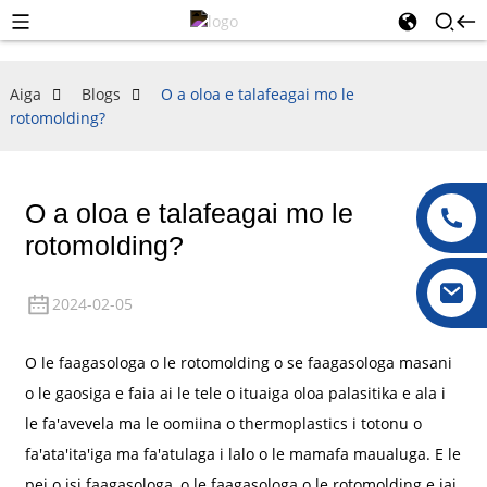
Aiga
Blogs
O a oloa e talafeagai mo le
rotomolding?
O a oloa e talafeagai mo le
rotomolding?
2024-02-05
O le faagasologa o le rotomolding o se faagasologa masani
o le gaosiga e faia ai le tele o ituaiga oloa palasitika e ala i
le fa'avevela ma le oomiina o thermoplastics i totonu o
fa'ata'ita'iga ma fa'atulaga i lalo o le mamafa maualuga. E le
pei o isi faagasologa, o le faagasologa o le rotomolding e iai