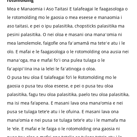
rotomolding
Mea e Manaomia i Aso Taitasi E talafeagai le faagasologa o
le rotomolding mo le gaosia o mea eseese e manaomia i
aso taitasi, e pei o ipu palasitika, chopsticks palasitika ma
pesini palasitika. O nei oloa e masani ona manaʻomia ni
mea lamolemole, faigofie ona faʻamamā ma teteʻe atu i le
olo. E mafai e le faagasologa o le rotomolding ona ausia nei
manaʻoga, ma e mafai foʻi ona pulea tulaga o le
faʻapipiʻiina ina ia lelei le faʻatinoga o oloa.
O pusa teu oloa E talafeagai fo'i le Rotomolding mo le
gaosia o pusa teu oloa eseese, e pei o pusa teu oloa
palasitika, fagu teu oloa palasitika, paelo teu oloa palasitika,
ma isi mea fa'apena. E masani lava ona mana'omia e nei
pusa se tulaga tete'e atu i le ofuina. E masani lava ona
mana'omia e nei pusa se tulaga tete'e atu i le mamafa ma
le 'ele. E mafai e le faiga o le rotomolding ona gaosia ni