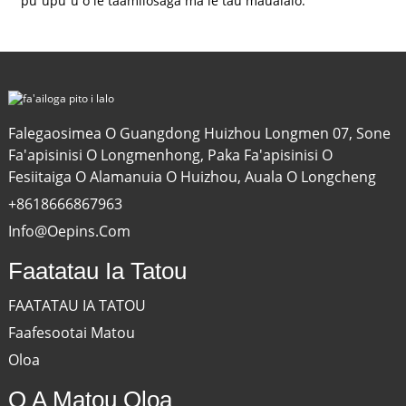
puʻupuʻu o le taamilosaga ma le tau maualalo.
Falegaosimea O Guangdong Huizhou Longmen 07, Sone
Fa'apisinisi O Longmenhong, Paka Fa'apisinisi O
Fesiitaiga O Alamanuia O Huizhou, Auala O Longcheng
+8618666867963
Info@oepins.com
Faatatau Ia Tatou
FAATATAU IA TATOU
Faafesootai Matou
Oloa
O A Matou Oloa