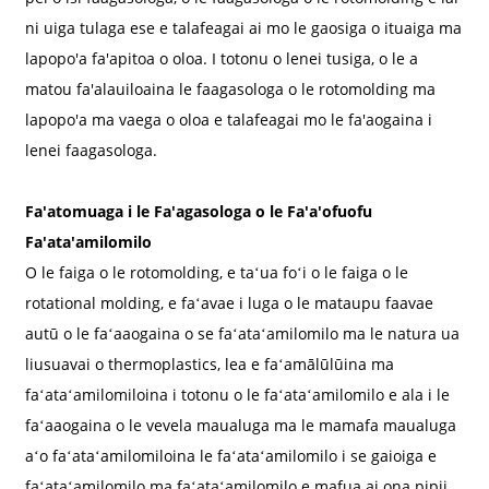
ni uiga tulaga ese e talafeagai ai mo le gaosiga o ituaiga ma
lapopo'a fa'apitoa o oloa. I totonu o lenei tusiga, o le a
matou fa'alauiloaina le faagasologa o le rotomolding ma
lapopo'a ma vaega o oloa e talafeagai mo le fa'aogaina i
lenei faagasologa.
Fa'atomuaga i le Fa'agasologa o le Fa'a'ofuofu
Fa'ata'amilomilo
O le faiga o le rotomolding, e taʻua foʻi o le faiga o le
rotational molding, e faʻavae i luga o le mataupu faavae
autū o le faʻaaogaina o se faʻataʻamilomilo ma le natura ua
liusuavai o thermoplastics, lea e faʻamālūlūina ma
faʻataʻamilomiloina i totonu o le faʻataʻamilomilo e ala i le
faʻaaogaina o le vevela maualuga ma le mamafa maualuga
aʻo faʻataʻamilomiloina le faʻataʻamilomilo i se gaioiga e
faʻataʻamilomilo ma faʻataʻamilomilo e mafua ai ona pipii