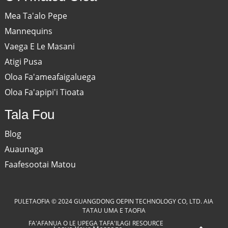
Mea Ta'alo Pepe
Mannequins
Vaega E Le Masani
Atigi Pusa
Oloa Fa'ameafaigaluega
Oloa Fa'apipi'i Tioata
Tala Fou
Blog
Auaunaga
Faafesootai Matou
PULETAOFIA © 2024 GUANGDONG OEPIN TECHNOLOGY CO, LTD. AIA
TATAU UMA E TAOFIA
FA'AFANUA O LE UPEGA TAFA'ILAGI
RESOURCE