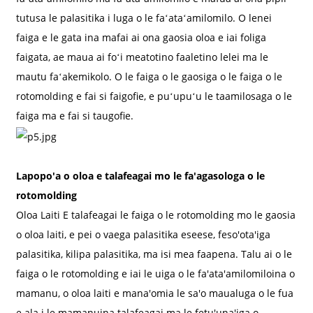
tutusa le palasitika i luga o le faʻataʻamilomilo. O lenei
faiga e le gata ina mafai ai ona gaosia oloa e iai foliga
faigata, ae maua ai foʻi meatotino faaletino lelei ma le
mautu faʻakemikolo. O le faiga o le gaosiga o le faiga o le
rotomolding e fai si faigofie, e puʻupuʻu le taamilosaga o le
faiga ma e fai si taugofie.
Lapopo'a o oloa e talafeagai mo le fa'agasologa o le
rotomolding
Oloa Laiti E talafeagai le faiga o le rotomolding mo le gaosia
o oloa laiti, e pei o vaega palasitika eseese, feso'ota'iga
palasitika, kilipa palasitika, ma isi mea faapena. Talu ai o le
faiga o le rotomolding e iai le uiga o le fa'ata'amilomiloina o
mamanu, o oloa laiti e mana'omia le sa'o maualuga o le fua
e ala i le mamanuina talafeagai ma le fetu'una'iga o